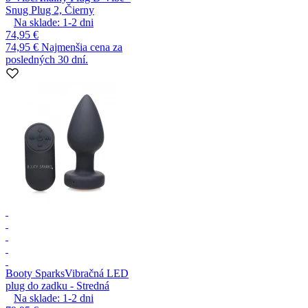
Snug Plug 2, Čierny
Na sklade:
1-2
dni
74,95 €
74,95 €
Najmenšia cena za
posledných 30 dní.
Booty Sparks
Vibračná LED
plug do zadku - Stredná
Na sklade:
1-2
dni