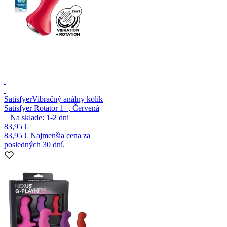
Satisfyer
Vibračný análny kolík
Satisfyer Rotator 1+, Červená
Na sklade:
1-2
dni
83,95 €
83,95 €
Najmenšia cena za
posledných 30 dní.