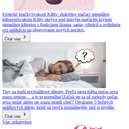
Erotické hračky
Svakom Klitty: diskrétny mačací stimulátor
klitorisu
Svakom Klitty ukrýva pod hravým mačacím krytom
stimulátor klitorisu s funkciami lízania, sania, vibrácií a ovládania
cez aplikáciu na objavovanie nových pocitov.
Čítať viac
Tipy na lepší sex
Spálňové dilemy: Prečo moja túžba počas sexu
zrazu zmizne… a je to normálne?
Začali ste sa už niekedy počas
sexu smiať alebo ste zrazu stratili chuť? Otvárame 5 bežných
spálňových dilem, ktoré sú oveľa normálnejšie, než si myslíte.
Čítať viac
Viac príspevkov