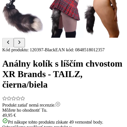
Item
Kód produktu
:
120397-Black
EAN kód
:
0848518012357
1
of
Análny kolík s líščím chvostom
8
XR Brands - TAILZ,
čierna/biela
Produkt zatiaľ nemá recenzie.
Môžete ho ohodnotiť
Tu.
49,95 €
Pri nákupe tohto produktu získate
49
vernostné body.