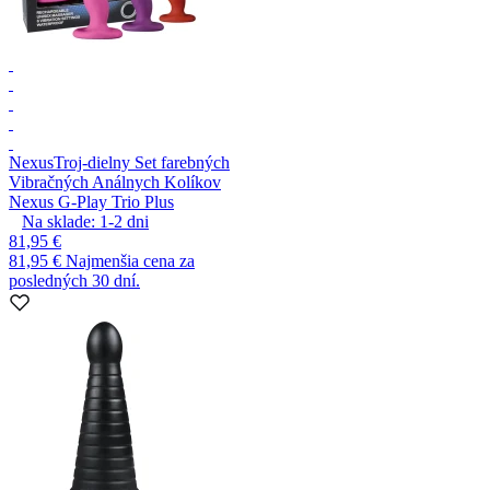
Nexus
Troj-dielny Set farebných
Vibračných Análnych Kolíkov
Nexus G-Play Trio Plus
Na sklade:
1-2
dni
81,95 €
81,95 €
Najmenšia cena za
posledných 30 dní.