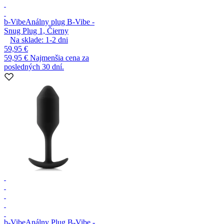
b-Vibe
Análny plug B-Vibe -
Snug Plug 1, Čierny
Na sklade:
1-2
dni
59,95 €
59,95 €
Najmenšia cena za
posledných 30 dní.
b-Vibe
Análny Plug B-Vibe -