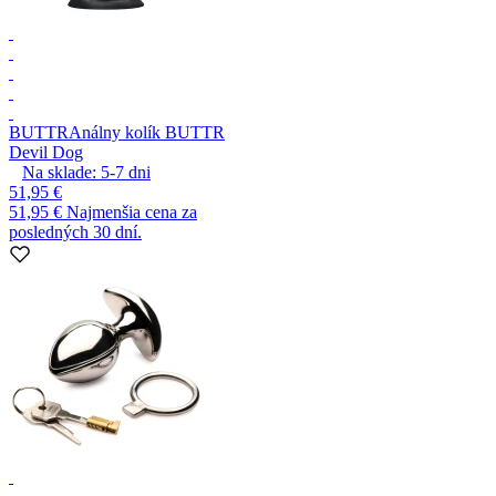
BUTTR
Análny kolík BUTTR
Devil Dog
Na sklade:
5-7
dni
51,95 €
51,95 €
Najmenšia cena za
posledných 30 dní.