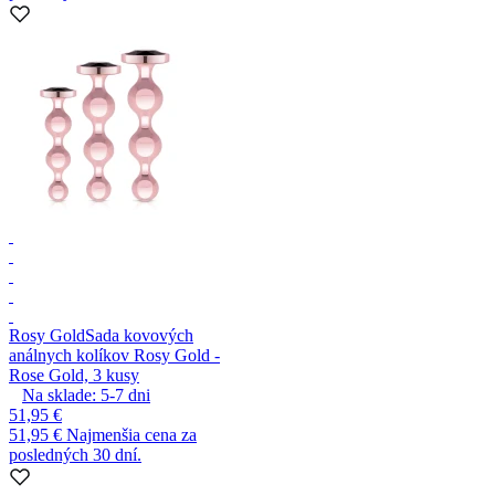
Rosy Gold
Sada kovových
análnych kolíkov Rosy Gold -
Rose Gold, 3 kusy
Na sklade:
5-7
dni
51,95 €
51,95 €
Najmenšia cena za
posledných 30 dní.