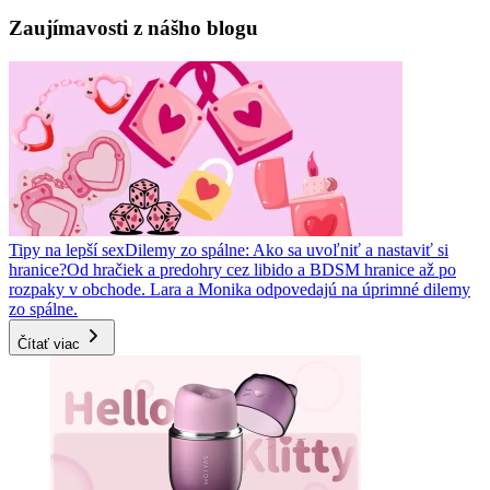
Zaujímavosti z nášho blogu
Tipy na lepší sex
Dilemy zo spálne: Ako sa uvoľniť a nastaviť si
hranice?
Od hračiek a predohry cez libido a BDSM hranice až po
rozpaky v obchode. Lara a Monika odpovedajú na úprimné dilemy
zo spálne.
Čítať viac