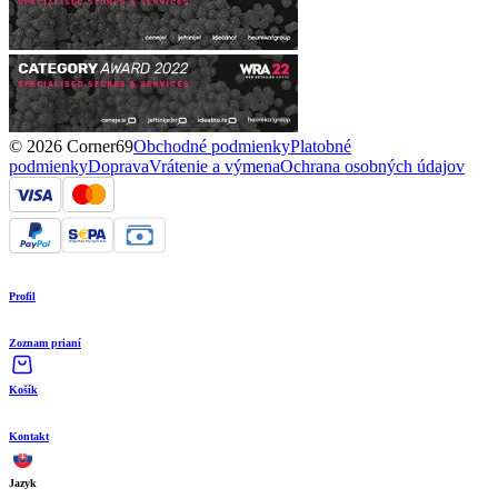
© 2026 Corner69
Obchodné podmienky
Platobné
podmienky
Doprava
Vrátenie a výmena
Ochrana osobných údajov
Profil
Zoznam prianí
Košík
Kontakt
Jazyk