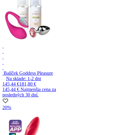
Balíček Goddess Pleasure
Na sklade:
1-2
dni
145,44 €
181,80 €
145,44 €
Najmenšia cena za
posledných 30 dní.
20%