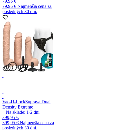
79,95 €
79,95 €
Najmenšia cena za
posledných 30 dní.
Vac-U-Lock
Súprava Dual
Density Extreme
Na sklade:
1-2
dni
399,95 €
399,95 €
Najmenšia cena za
posledných 30 dní.