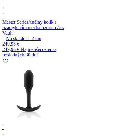
Master Series
Análny kolík s
uzamykacím mechanizmom Ass
Vault
Na sklade:
1-2
dni
249,95 €
249,95 €
Najmenšia cena za
posledných 30 dní.