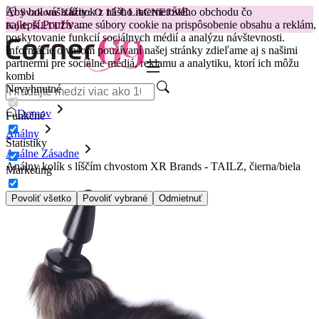
Aby bol váš zážitok z nášho internetového obchodu čo
😽
Svakom Klitty: O 15 € LACNEJŠIE
najlepší.
Používame súbory cookie na prispôsobenie obsahu a reklám,
Kód: KLITTY →
poskytovanie funkcií sociálnych médií a analýzu návštevnosti.
Informácie o vašom používaní našej stránky zdieľame aj s našimi
partnermi pre sociálne médiá, reklamu a analytiku, ktorí ich môžu
kombi
Nevyhnutné
Domov
Funkčné
Análny
Štatistiky
Análne Zásadne
Análny kolík s líščím chvostom XR Brands - TAILZ, čierna/biela
Marketing
Povoliť všetko
Povoliť vybrané
Odmietnuť