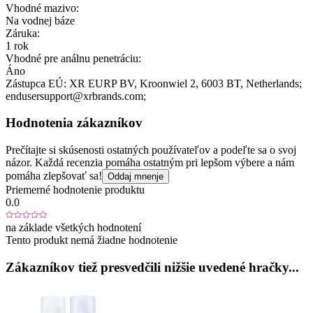
Vhodné mazivo:
Na vodnej báze
Záruka:
1 rok
Vhodné pre análnu penetráciu:
Áno
Zástupca EÚ:
XR EURP BV
, Kroonwiel 2
, 6003 BT
, Netherlands;
endusersupport@xrbrands.com;
Hodnotenia zákazníkov
Prečítajte si skúsenosti ostatných používateľov a podeľte sa o svoj
názor. Každá recenzia pomáha ostatným pri lepšom výbere a nám
pomáha zlepšovať sa!
Oddaj mnenje
Priemerné hodnotenie produktu
0.0
na základe všetkých hodnotení
Tento produkt nemá žiadne hodnotenie
Zákazníkov tiež presvedčili nižšie uvedené hračky...