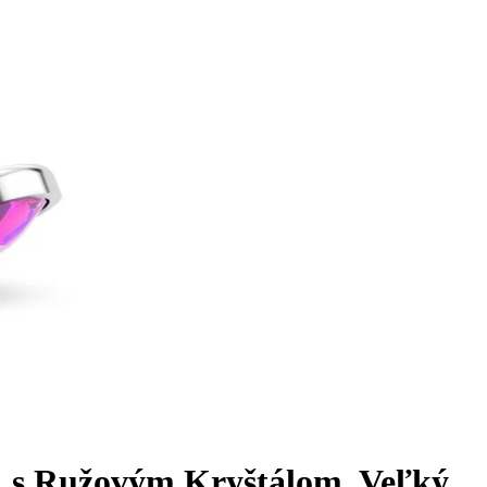
u, s Ružovým Kryštálom, Veľký