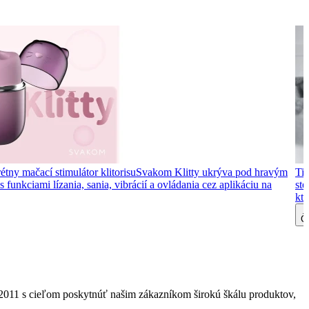
étny mačací stimulátor klitorisu
Svakom Klitty ukrýva pod hravým
Tip
 funkciami lízania, sania, vibrácií a ovládania cez aplikáciu na
ste
kto
Čí
2011 s cieľom poskytnúť našim zákazníkom širokú škálu produktov,