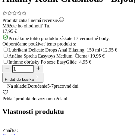
Produkt zatiaľ nemá recenzie.
Môžete ho ohodnotiť
Tu.
17,95 €
Pri nákupe tohto produktu získate
17
vernostné body.
Odporúčame používať tento produkt s:
Lubrikant Delicate Drops Anal Ellaxing, 150 ml
+12,95 €
Análna Sprcha Easytoys Medium, Čierna
+19,95 €
Intímne obrúsky Po sexe EasyGlide
+4,95 €
Pridať do košíka
Na sklade:
Doručenie
5-7
pracovné dni
Pridať produkt do zoznamu želaní
Vlastnosti produktu
Značka: