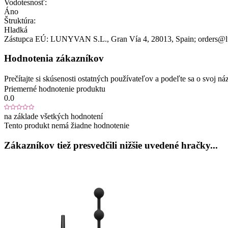
Vodotesnosť:
Áno
Štruktúra:
Hladká
Zástupca EÚ:
LUNYVAN S.L.
, Gran Vía 4
, 28013
, Spain;
orders@
Hodnotenia zákazníkov
Prečítajte si skúsenosti ostatných používateľov a podeľte sa o svoj
Priemerné hodnotenie produktu
0.0
na základe všetkých hodnotení
Tento produkt nemá žiadne hodnotenie
Zákazníkov tiež presvedčili nižšie uvedené hračky...