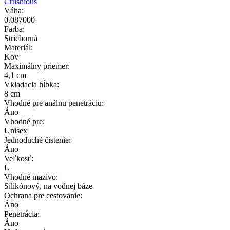
Crushious
Váha:
0.087000
Farba:
Strieborná
Materiál:
Kov
Maximálny priemer:
4,1 cm
Vkladacia hĺbka:
8 cm
Vhodné pre análnu penetráciu:
Áno
Vhodné pre:
Unisex
Jednoduché čistenie:
Áno
Veľkosť:
L
Vhodné mazivo:
Silikónový, na vodnej báze
Ochrana pre cestovanie:
Áno
Penetrácia:
Áno