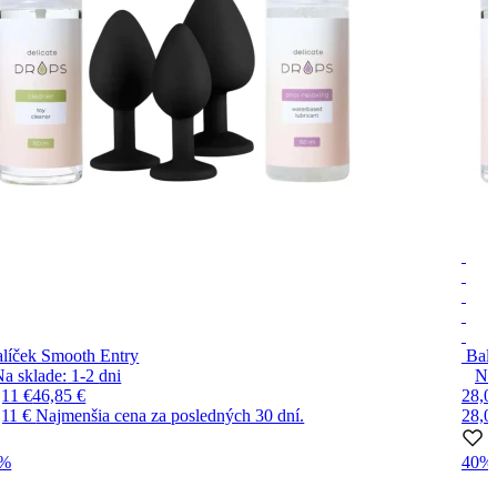
líček Smooth Entry
Bal
Na sklade:
1-2
dni
Na
,11 €
46,85 €
28,0
,11 €
Najmenšia cena za posledných 30 dní.
28,0
0%
40%