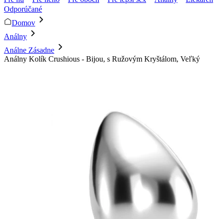
Odporúčané
Domov
Análny
Análne Zásadne
Análny Kolík Crushious - Bijou, s Ružovým Kryštálom, Veľký