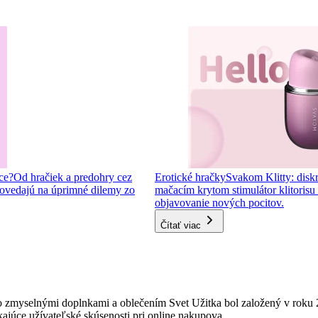
ce?
Od hračiek a predohry cez
Erotické hračky
Svakom Klitty: diskr
ovedajú na úprimné dilemy zo
mačacím krytom stimulátor klitorisu s
objavovanie nových pocitov.
Čítať viac
 zmyselnými doplnkami a oblečením Svet Užitka bol založený v roku 
ajúce užívateľské skúsenosti pri online nakupova