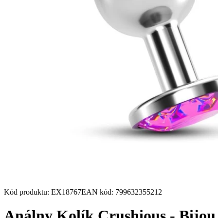
Kód produktu
:
EX18767
EAN kód
:
799632355212
Análny Kolík Crushious - Bijo