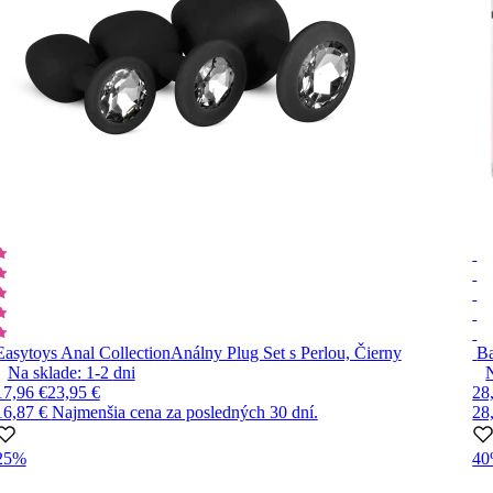
Easytoys Anal Collection
Análny Plug Set s Perlou, Čierny
Ba
Na sklade:
1-2
dni
17,96 €
23,95 €
28
16,87 €
Najmenšia cena za posledných 30 dní.
28
25%
4