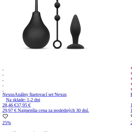
Nexus
Análny štartovací set Nexus
Na sklade:
1-2
dni
28,46 €
37,95 €
29,97 €
Najmenšia cena za posledných 30 dní.
25%
Item