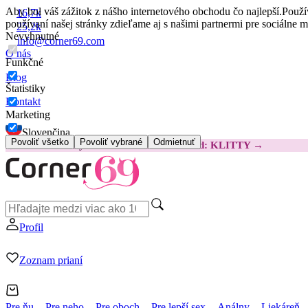
Aby bol váš zážitok z nášho internetového obchodu čo najlepší.
Použí
16,7k
používaní našej stránky zdieľame aj s našimi partnermi pre sociálne 
25,2k
Nevyhnutné
info@corner69.com
O nás
Funkčné
Blog
Štatistiky
Kontakt
Marketing
Slovenčina
Povoliť všetko
Povoliť vybrané
Odmietnuť
😽
Svakom Klitty: O 15 € LACNEJŠIE
Kód: KLITTY →
Profil
Zoznam prianí
Pre ňu
Pre neho
Pre oboch
Pre lepší sex
Análny
Liekáreň