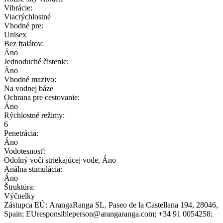
Vibrácie:
Viacrýchlostné
Vhodné pre:
Unisex
Bez ftalátov:
Áno
Jednoduché čistenie:
Áno
Vhodné mazivo:
Na vodnej báze
Ochrana pre cestovanie:
Áno
Rýchlostné režimy:
6
Penetrácia:
Áno
Vodotesnosť:
Odolný voči striekajúcej vode, Áno
Análna stimulácia:
Áno
Štruktúra:
Výčnelky
Zástupca EÚ:
ArangaRanga SL
, Paseo de la Castellana 194
, 28046
,
Spain;
EUresponsibleperson@arangaranga.com;
+34 91 0054258;