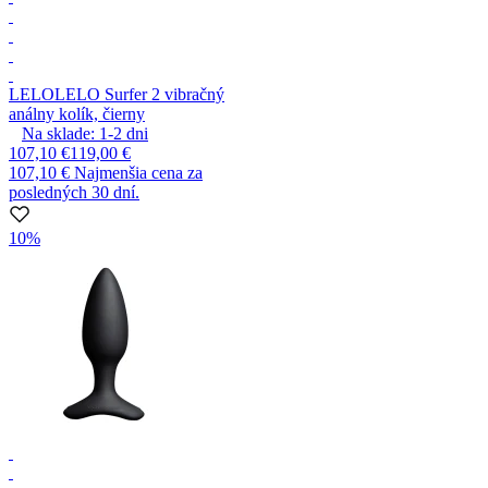
LELO
LELO Surfer 2 vibračný
análny kolík, čierny
Na sklade:
1-2
dni
107,10 €
119,00 €
107,10 €
Najmenšia cena za
posledných 30 dní.
10%