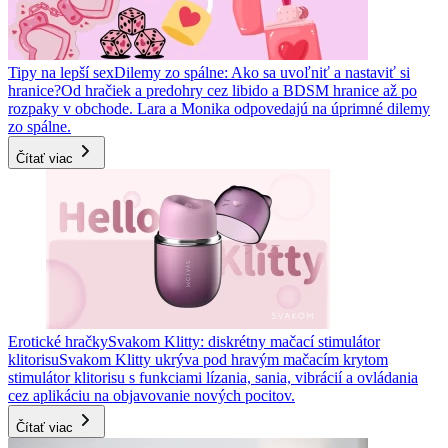
Tipy na lepší sex
Dilemy zo spálne: Ako sa uvoľniť a nastaviť si
hranice?
Od hračiek a predohry cez libido a BDSM hranice až po
rozpaky v obchode. Lara a Monika odpovedajú na úprimné dilemy
zo spálne.
Čítať viac
Erotické hračky
Svakom Klitty: diskrétny mačací stimulátor
klitorisu
Svakom Klitty ukrýva pod hravým mačacím krytom
stimulátor klitorisu s funkciami lízania, sania, vibrácií a ovládania
cez aplikáciu na objavovanie nových pocitov.
Čítať viac