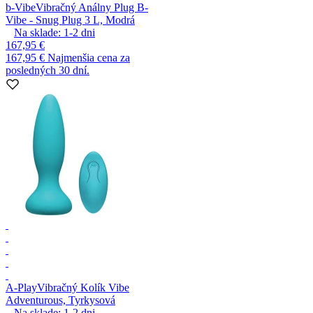
b-Vibe
Vibračný Análny Plug B-
Vibe - Snug Plug 3 L, Modrá
Na sklade:
1-2
dni
167,95 €
167,95 €
Najmenšia cena za
posledných 30 dní.
A-Play
Vibračný Kolík Vibe
Adventurous, Tyrkysová
Na sklade:
1-2
dni