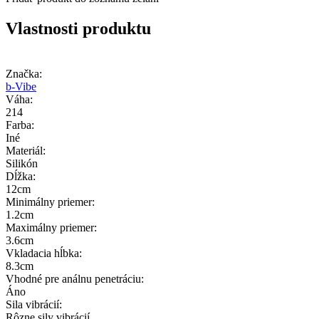
Vlastnosti produktu
Značka:
b-Vibe
Váha:
214
Farba:
Iné
Materiál:
Silikón
Dĺžka:
12cm
Minimálny priemer:
1.2cm
Maximálny priemer:
3.6cm
Vkladacia hĺbka:
8.3cm
Vhodné pre análnu penetráciu:
Áno
Sila vibrácií:
Rôzne sily vibrácií