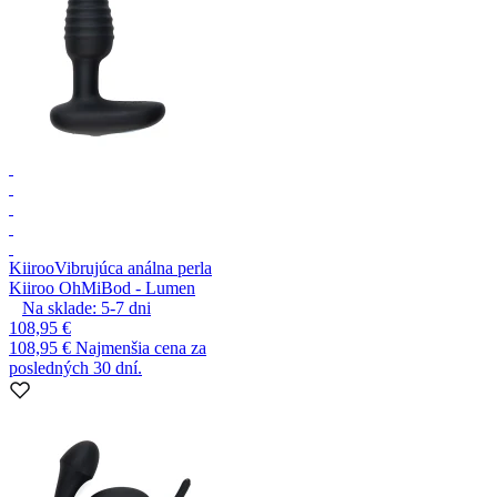
Kiiroo
Vibrujúca análna perla
Kiiroo OhMiBod - Lumen
Na sklade:
5-7
dni
108,95 €
108,95 €
Najmenšia cena za
posledných 30 dní.