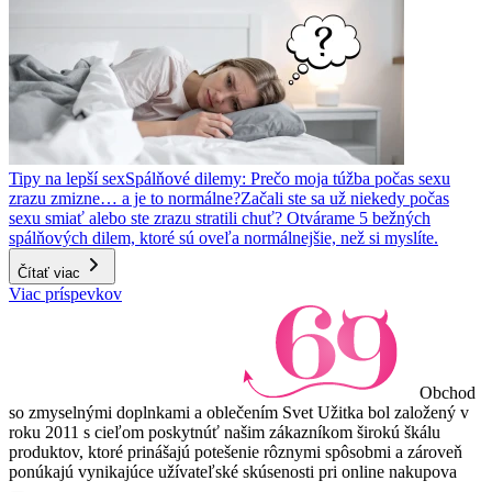
Tipy na lepší sex
Spálňové dilemy: Prečo moja túžba počas sexu
zrazu zmizne… a je to normálne?
Začali ste sa už niekedy počas
sexu smiať alebo ste zrazu stratili chuť? Otvárame 5 bežných
spálňových dilem, ktoré sú oveľa normálnejšie, než si myslíte.
Čítať viac
Viac príspevkov
Obchod
so zmyselnými doplnkami a oblečením Svet Užitka bol založený v
roku 2011 s cieľom poskytnúť našim zákazníkom širokú škálu
produktov, ktoré prinášajú potešenie rôznymi spôsobmi a zároveň
ponúkajú vynikajúce užívateľské skúsenosti pri online nakupova