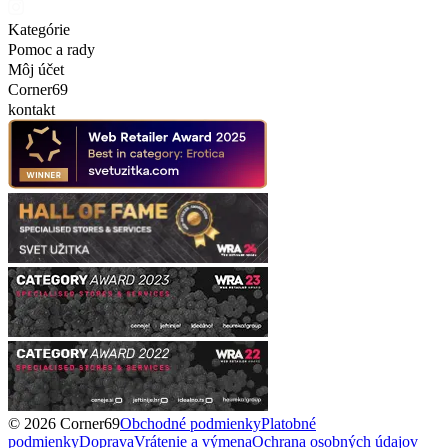
Kategórie
Pomoc a rady
Môj účet
Corner69
kontakt
© 2026 Corner69
Obchodné podmienky
Platobné
podmienky
Doprava
Vrátenie a výmena
Ochrana osobných údajov