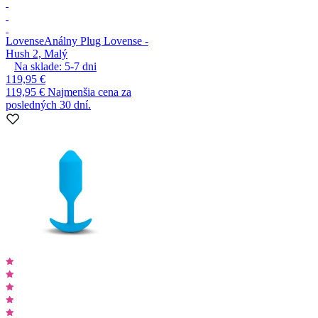
Lovense
Análny Plug Lovense -
Hush 2, Malý
Na sklade:
5-7
dni
119,95 €
119,95 €
Najmenšia cena za
posledných 30 dní.