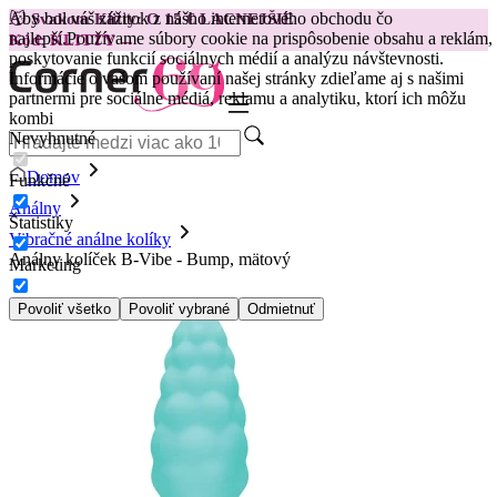
Aby bol váš zážitok z nášho internetového obchodu čo
😽
Svakom Klitty: O 15 € LACNEJŠIE
najlepší.
Používame súbory cookie na prispôsobenie obsahu a reklám,
Kód: KLITTY →
poskytovanie funkcií sociálnych médií a analýzu návštevnosti.
Informácie o vašom používaní našej stránky zdieľame aj s našimi
partnermi pre sociálne médiá, reklamu a analytiku, ktorí ich môžu
kombi
Nevyhnutné
Domov
Funkčné
Análny
Štatistiky
Vibračné análne kolíky
Análny kolíček B-Vibe - Bump, mätový
Marketing
Povoliť všetko
Povoliť vybrané
Odmietnuť