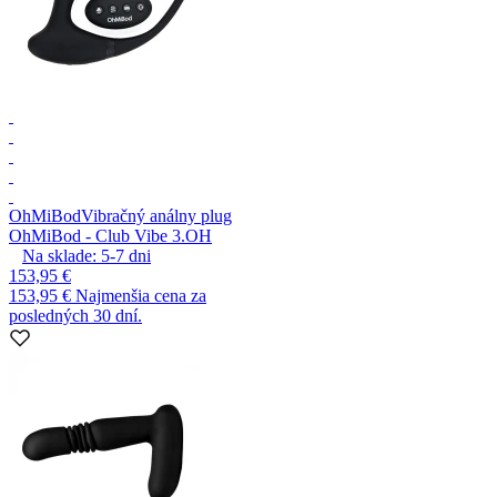
OhMiBod
Vibračný análny plug
OhMiBod - Club Vibe 3.OH
Na sklade:
5-7
dni
153,95 €
153,95 €
Najmenšia cena za
posledných 30 dní.