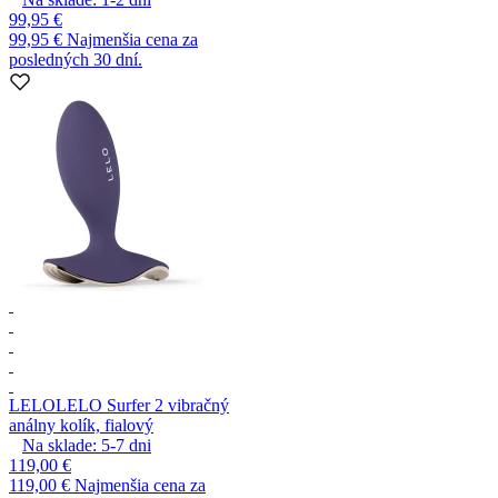
99,95 €
99,95 €
Najmenšia cena za
posledných 30 dní.
LELO
LELO Surfer 2 vibračný
análny kolík, fialový
Na sklade:
5-7
dni
119,00 €
119,00 €
Najmenšia cena za