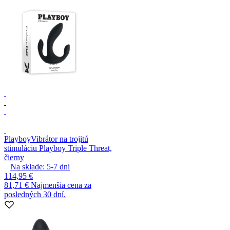
Playboy
Vibrátor na trojitú
stimuláciu Playboy Triple Threat,
čierny
Na sklade:
5-7
dni
114,95 €
81,71 €
Najmenšia cena za
posledných 30 dní.