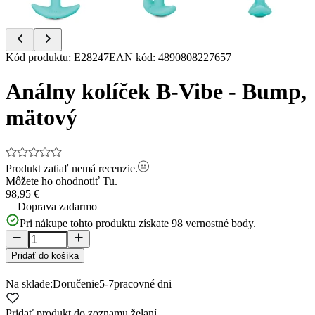
Item
Kód produktu
:
E28247
EAN kód
:
4890808227657
1
of
Análny kolíček B-Vibe - Bump,
9
mätový
Produkt zatiaľ nemá recenzie.
Môžete ho ohodnotiť
Tu.
98,95 €
Doprava zadarmo
Pri nákupe tohto produktu získate
98
vernostné body.
Pridať do košíka
Na sklade:
Doručenie
5-7
pracovné dni
Pridať produkt do zoznamu želaní