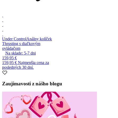
Under Control
Análny kolíček
Thrusting s diaľkovým
ovládačom
Na sklade:
5-7
dni
159,95 €
159,95 €
Najmenšia cena za
posledných 30 dní.
Zaujímavosti z nášho blogu