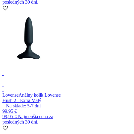
posledných 30 dní.
Lovense
Análny kolík Lovense
Hush 2 - Extra Malý
Na sklade:
5-7
dni
99,95 €
99,95 €
Najmenšia cena za
posledných 30 dní.