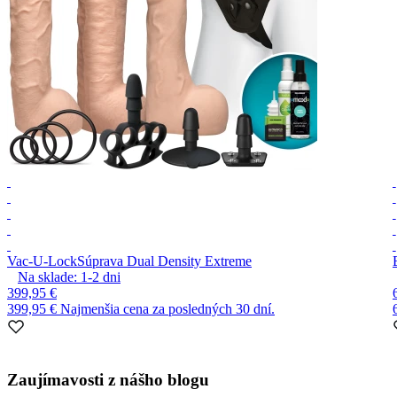
Vac-U-Lock
Súprava Dual Density Extreme
Na sklade:
1-2
dni
399,95 €
399,95 €
Najmenšia cena za posledných 30 dní.
Item
1
Zaujímavosti z nášho blogu
of