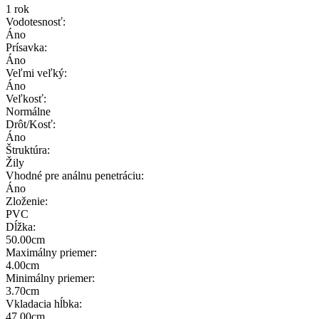
1 rok
Vodotesnosť:
Áno
Prísavka:
Áno
Veľmi veľký:
Áno
Veľkosť:
Normálne
Drôt/Kosť:
Áno
Štruktúra:
Žily
Vhodné pre análnu penetráciu:
Áno
Zloženie:
PVC
Dĺžka:
50.00cm
Maximálny priemer:
4.00cm
Minimálny priemer:
3.70cm
Vkladacia hĺbka:
47.00cm