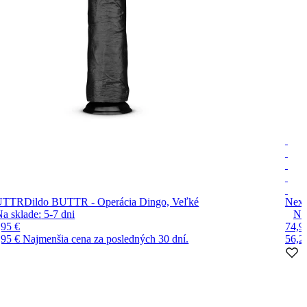
UTTR
Dildo BUTTR - Operácia Dingo, Veľké
Nex
Na sklade:
5-7
dni
Na
,95 €
74,9
,95 €
Najmenšia cena za posledných 30 dní.
56,2