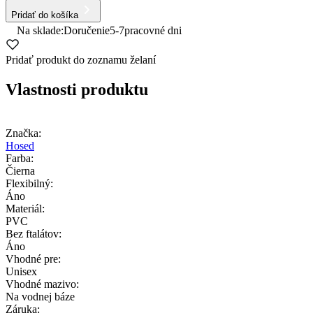
Pridať do košíka
Na sklade:
Doručenie
5-7
pracovné dni
Pridať produkt do zoznamu želaní
Vlastnosti produktu
Značka:
Hosed
Farba:
Čierna
Flexibilný:
Áno
Materiál:
PVC
Bez ftalátov:
Áno
Vhodné pre:
Unisex
Vhodné mazivo:
Na vodnej báze
Záruka: