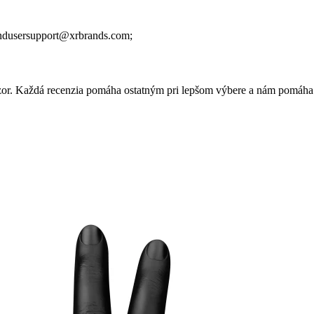
ndusersupport@xrbrands.com;
 názor. Každá recenzia pomáha ostatným pri lepšom výbere a nám pomáha