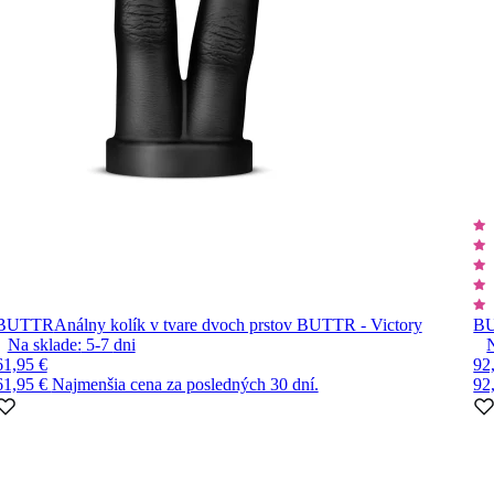
BUTTR
Análny kolík v tvare dvoch prstov BUTTR - Victory
B
Na sklade:
5-7
dni
61,95 €
92
61,95 €
Najmenšia cena za posledných 30 dní.
92