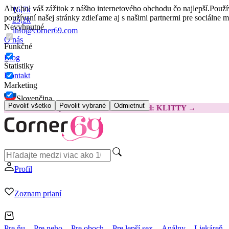
Aby bol váš zážitok z nášho internetového obchodu čo najlepší.
Použí
16,7k
používaní našej stránky zdieľame aj s našimi partnermi pre sociálne 
25,2k
Nevyhnutné
info@corner69.com
O nás
Funkčné
Blog
Štatistiky
Kontakt
Marketing
Slovenčina
Povoliť všetko
Povoliť vybrané
Odmietnuť
😽
Svakom Klitty: O 15 € LACNEJŠIE
Kód: KLITTY →
Profil
Zoznam prianí
Pre ňu
Pre neho
Pre oboch
Pre lepší sex
Análny
Liekáreň