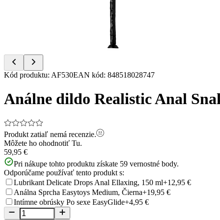
Item
Kód produktu
:
AF530
EAN kód
:
848518028747
1
of
Análne dildo Realistic Anal Sna
5
Produkt zatiaľ nemá recenzie.
Môžete ho ohodnotiť
Tu.
59,95 €
Pri nákupe tohto produktu získate
59
vernostné body.
Odporúčame používať tento produkt s:
Lubrikant Delicate Drops Anal Ellaxing, 150 ml
+12,95 €
Análna Sprcha Easytoys Medium, Čierna
+19,95 €
Intímne obrúsky Po sexe EasyGlide
+4,95 €