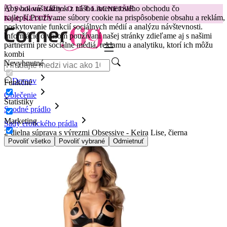
Aby bol váš zážitok z nášho internetového obchodu čo
😽
Svakom Klitty: O 15 € LACNEJŠIE
najlepší.
Používame súbory cookie na prispôsobenie obsahu a reklám,
Kód: KLITTY →
poskytovanie funkcií sociálnych médií a analýzu návštevnosti.
Informácie o vašom používaní našej stránky zdieľame aj s našimi
partnermi pre sociálne médiá, reklamu a analytiku, ktorí ich môžu
kombi
Nevyhnutné
Domov
Funkčné
Oblečenie
Štatistiky
Spodné prádlo
Marketing
Sady erotického prádla
2-dielna súprava s výrezmi Obsessive - Keira Lise, čierna
Povoliť všetko
Povoliť vybrané
Odmietnuť