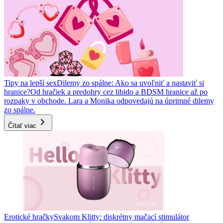
Tipy na lepší sex
Dilemy zo spálne: Ako sa uvoľniť a nastaviť si
hranice?
Od hračiek a predohry cez libido a BDSM hranice až po
rozpaky v obchode. Lara a Monika odpovedajú na úprimné dilemy
zo spálne.
Čítať viac
Erotické hračky
Svakom Klitty: diskrétny mačací stimulátor