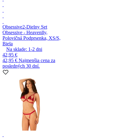
Obsessive
2-Dielny Set
Obsessive - Heavenlly,
Polovičná Podprsenka, XS/S,
Biela
Na sklade:
1-2
dni
42,95 €
42,95 €
Najmenšia cena za
posledných 30 dní.