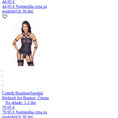
44,95 €
44,95 €
Najmenšia cena za
posledných 30 dní.
Cottelli Bondage
Spodná
Bielizeň Set Basque, Čierna
Na sklade:
1-2
dni
79,95 €
79,95 €
Najmenšia cena za
posledných 30 dní.