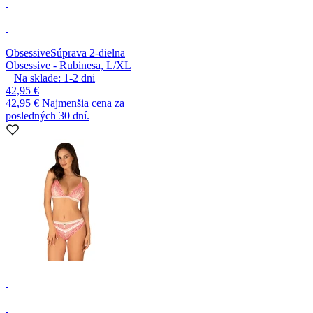
Obsessive
Súprava 2-dielna
Obsessive - Rubinesa, L/XL
Na sklade:
1-2
dni
42,95 €
42,95 €
Najmenšia cena za
posledných 30 dní.