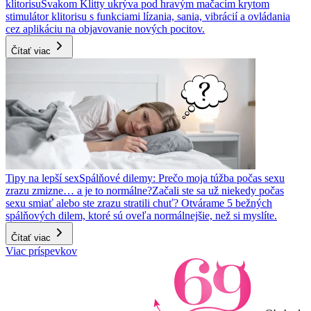
klitorisu
Svakom Klitty ukrýva pod hravým mačacím krytom
stimulátor klitorisu s funkciami lízania, sania, vibrácií a ovládania
cez aplikáciu na objavovanie nových pocitov.
Čítať viac
Tipy na lepší sex
Spálňové dilemy: Prečo moja túžba počas sexu
zrazu zmizne… a je to normálne?
Začali ste sa už niekedy počas
sexu smiať alebo ste zrazu stratili chuť? Otvárame 5 bežných
spálňových dilem, ktoré sú oveľa normálnejšie, než si myslíte.
Čítať viac
Viac príspevkov