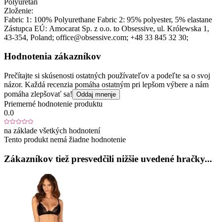
Polyuretán
Zloženie:
Fabric 1: 100% Polyurethane Fabric 2: 95% polyester, 5% elastane
Zástupca EÚ:
Amocarat Sp. z o.o. to Obsessive
, ul. Królewska 1
,
43-354
, Poland;
office@obsessive.com;
+48 33 845 32 30;
Hodnotenia zákazníkov
Prečítajte si skúsenosti ostatných používateľov a podeľte sa o svoj
názor. Každá recenzia pomáha ostatným pri lepšom výbere a nám
pomáha zlepšovať sa!
Oddaj mnenje
Priemerné hodnotenie produktu
0.0
na základe všetkých hodnotení
Tento produkt nemá žiadne hodnotenie
Zákazníkov tiež presvedčili nižšie uvedené hračky...