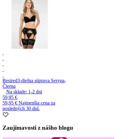
Besired
3-dielna súprava Seryna,
Čierna
Na sklade:
1-2
dni
59,95 €
59,95 €
Najmenšia cena za
posledných 30 dní.
Zaujímavosti z nášho blogu