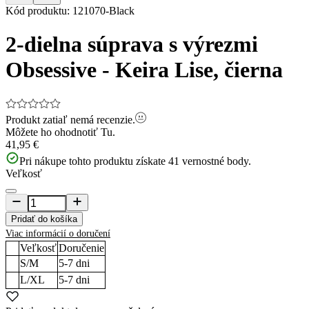
Item
Kód produktu
:
121070-Black
1
of
2-dielna súprava s výrezmi
10
Obsessive - Keira Lise, čierna
Produkt zatiaľ nemá recenzie.
Môžete ho ohodnotiť
Tu.
41,95 €
Pri nákupe tohto produktu získate
41
vernostné body.
Veľkosť
Pridať do košíka
Viac informácií o doručení
Veľkosť
Doručenie
S/M
5-7
dni
L/XL
5-7
dni