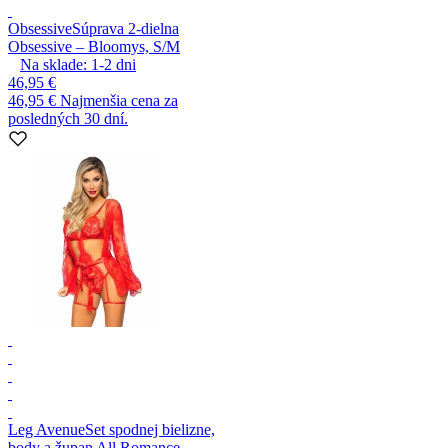
Obsessive
Súprava 2-dielna
Obsessive – Bloomys, S/M
Na sklade:
1-2
dni
46,95 €
46,95 €
Najmenšia cena za
posledných 30 dní.
Leg Avenue
Set spodnej bielizne,
body a župan All Romance,