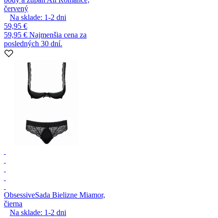
červený
Na sklade:
1-2
dni
59,95 €
59,95 €
Najmenšia cena za
posledných 30 dní.
Obsessive
Sada Bielizne Miamor,
čierna
Na sklade:
1-2
dni