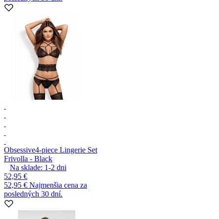
Obsessive
4-piece Lingerie Set
Frivolla - Black
Na sklade:
1-2
dni
52,95 €
52,95 €
Najmenšia cena za
posledných 30 dní.