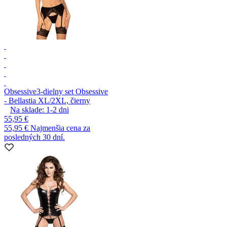
Obsessive
3-dielny set Obsessive
- Bellastia XL/2XL, čierny
Na sklade:
1-2
dni
55,95 €
55,95 €
Najmenšia cena za
posledných 30 dní.