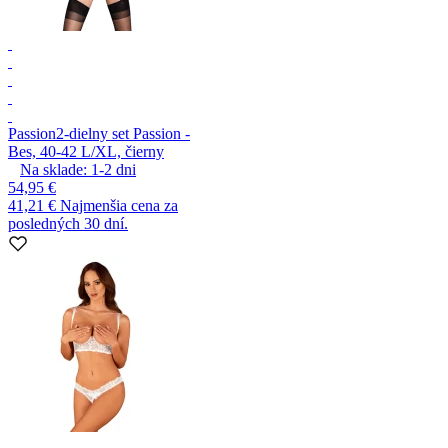
Passion
2-dielny set Passion -
Bes, 40-42 L/XL, čierny
Na sklade:
1-2
dni
54,95 €
41,21 €
Najmenšia cena za
posledných 30 dní.